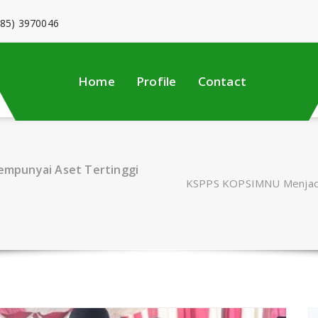
285) 3970046
Home
Profile
Contact
empunyai Aset Tertinggi
KSPPS KOPSIMNU Menjadi 