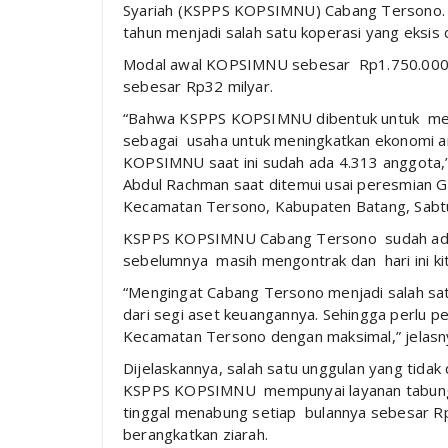
Syariah (KSPPS KOPSIMNU) Cabang Tersono. 
tahun menjadi salah satu koperasi yang eksis
Modal awal KOPSIMNU sebesar Rp1.750.000,
sebesar Rp32 milyar.
“Bahwa KSPPS KOPSIMNU dibentuk untuk mela
sebagai usaha untuk meningkatkan ekonomi 
KOPSIMNU saat ini sudah ada 4.313 anggota
Abdul Rachman saat ditemui usai peresmia
Kecamatan Tersono, Kabupaten Batang, Sabtu
KSPPS KOPSIMNU Cabang Tersono sudah ada s
sebelumnya masih mengontrak dan hari ini kit
“Mengingat Cabang Tersono menjadi salah sat
dari segi aset keuangannya. Sehingga perlu 
Kecamatan Tersono dengan maksimal,” jelas
Dijelaskannya, salah satu unggulan yang tidak
KSPPS KOPSIMNU mempunyai layanan tabungan
tinggal menabung setiap bulannya sebesar Rp
berangkatkan ziarah.