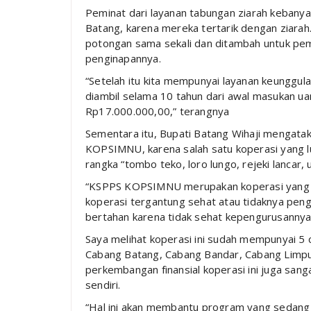
Peminat dari layanan tabungan ziarah kebanya
Batang, karena mereka tertarik dengan ziarah.
potongan sama sekali dan ditambah untuk pem
penginapannya.
“Setelah itu kita mempunyai layanan keunggu
diambil selama 10 tahun dari awal masukan u
Rp17.000.000,00,” terangnya
Sementara itu, Bupati Batang Wihaji mengat
KOPSIMNU, karena salah satu koperasi yang lu
rangka “tombo teko, loro lungo, rejeki lancar, 
“KSPPS KOPSIMNU merupakan koperasi yang k
koperasi tergantung sehat atau tidaknya pen
bertahan karena tidak sehat kepengurusannya
Saya melihat koperasi ini sudah mempunyai 5
Cabang Batang, Cabang Bandar, Cabang Limp
perkembangan finansial koperasi ini juga san
sendiri.
“Hal ini akan membantu program yang sedang