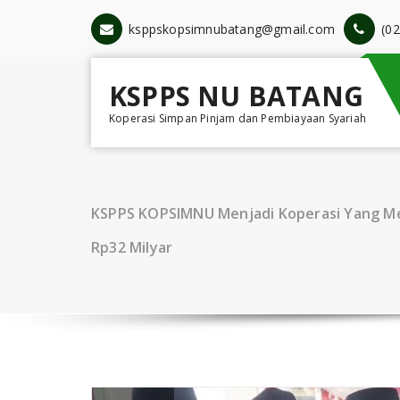
Skip
to
ksppskopsimnubatang@gmail.com
(0
content
KSPPS NU BATANG
Koperasi Simpan Pinjam dan Pembiayaan Syariah
KSPPS KOPSIMNU Menjadi Koperasi Yang M
Rp32 Milyar