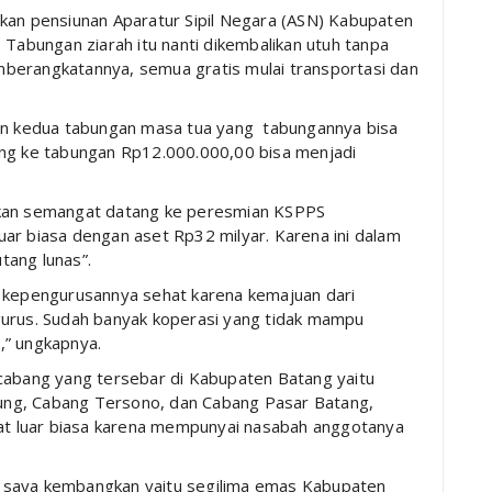
kan pensiunan Aparatur Sipil Negara (ASN) Kabupaten
 Tabungan ziarah itu nanti dikembalikan utuh tanpa
berangkatannya, semua gratis mulai transportasi dan
lan kedua tabungan masa tua yang tabungannya bisa
ang ke tabungan Rp12.000.000,00 bisa menjadi
akan semangat datang ke peresmian KSPPS
ar biasa dengan aset Rp32 milyar. Karena ini dalam
utang lunas”.
epengurusannya sehat karena kemajuan dari
gurus. Sudah banyak koperasi yang tidak mampu
,” ungkapnya.
 cabang yang tersebar di Kabupaten Batang yaitu
ung, Cabang Tersono, dan Cabang Pasar Batang,
gat luar biasa karena mempunyai nasabah anggotanya
 saya kembangkan yaitu segilima emas Kabupaten