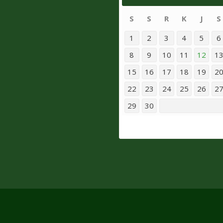
S
S
R
K
J
S
1
2
3
4
5
6
8
9
10
11
12
1
15
16
17
18
19
2
22
23
24
25
26
2
29
30