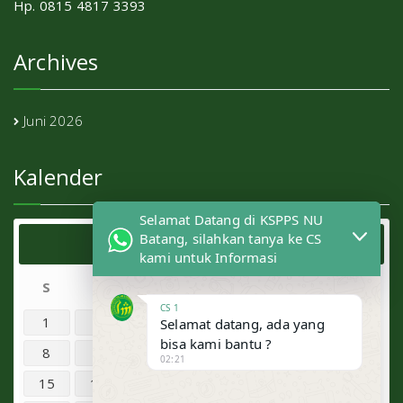
Hp. 0815 4817 3393
Archives
Juni 2026
Kalender
Selamat Datang di KSPPS NU
Batang, silahkan tanya ke CS
Juni 2026
kami untuk Informasi
S
S
R
K
J
S
M
CS 1
1
2
3
4
5
6
7
Selamat datang, ada yang
bisa kami bantu ?
8
9
10
11
12
13
14
02:21
15
16
17
18
19
20
21