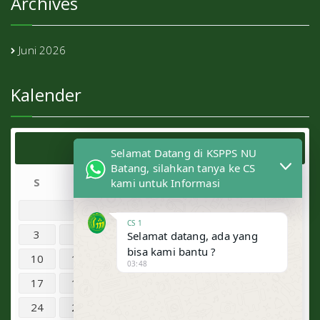
Archives
Juni 2026
Kalender
Agustus 2026
Selamat Datang di KSPPS NU
Batang, silahkan tanya ke CS
S
S
R
K
J
S
M
kami untuk Informasi
1
2
CS 1
3
4
5
6
7
8
9
Selamat datang, ada yang
bisa kami bantu ?
10
11
12
13
14
15
16
03:48
17
18
19
20
21
22
23
24
25
26
27
28
29
30