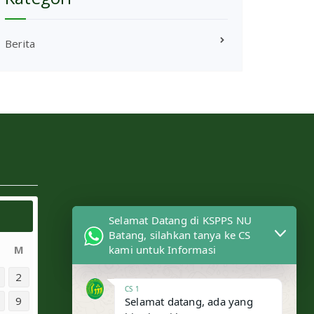
Berita
Selamat Datang di KSPPS NU
Batang, silahkan tanya ke CS
M
kami untuk Informasi
2
CS 1
9
Selamat datang, ada yang