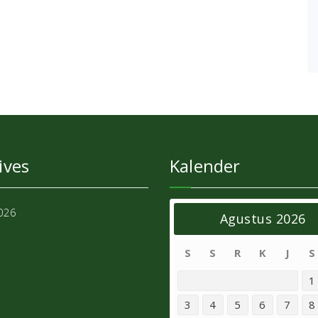
ives
Kalender
2026
Agustus 2026
S
S
R
K
J
S
1
3
4
5
6
7
8