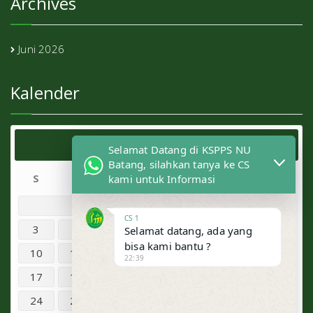
Archives
Juni 2026
Kalender
Agustus 2026
Selamat Datang di KSPPS NU
Batang, silahkan tanya ke CS
S
S
R
K
J
S
M
kami untuk Informasi
1
2
CS 1
3
4
5
6
7
8
9
Selamat datang, ada yang
bisa kami bantu ?
10
11
12
13
14
15
16
22:39
17
18
19
20
21
22
23
24
25
26
27
28
29
30